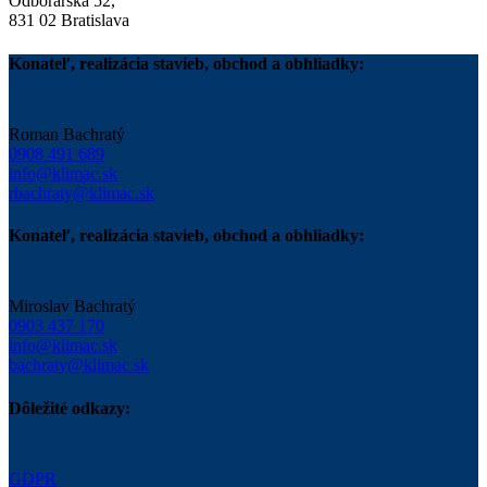
Odborárska 52,
831 02 Bratislava
Konateľ, realizácia stavieb, obchod a obhliadky:
Roman Bachratý
0908 491 689
info@klimac.sk
rbachraty@klimac.sk
Konateľ, realizácia stavieb, obchod a obhliadky:
Miroslav Bachratý
0903 437 170
info@klimac.sk
bachraty@klimac.sk
Dôležité odkazy:
GDPR