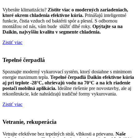
Vyberáte klimatizáciu?
Zistite viac o moderných zariadeniach,
ktoré okrem chladenia efektívne kúria.
Prinášajú inteligentné
funkcie, čistia vzduch od baktérii spór a plesní. S odbornou
montážou od nás, vám bude slúžiť dlhé roky.
Opýtajte sa na
Daikin, najvyššiu kvalitu v segmente chladenia.
Zistiť viac
Tepelné čerpadlá
Spoznajte moderný vykurovací systém, ktorý dosiahne s minimom
energie maximum tepla.
Tepelné čerpadlá Daikin efektívne kúria
aj pri teplote -28°C, ohrievajú vodu na 70°C a na ich riadenie
postačí mobilná aplikácia.
Ideálne riešenie pre novostavby, ale aj
rekonštrukcie, kde nahrádzajú tradičné formy vykurovania.
Zistiť viac
Vetranie, rekuperácia
Vetrajte efektívne bez tepelných strát, vlhkosti a prievanu.
Naše