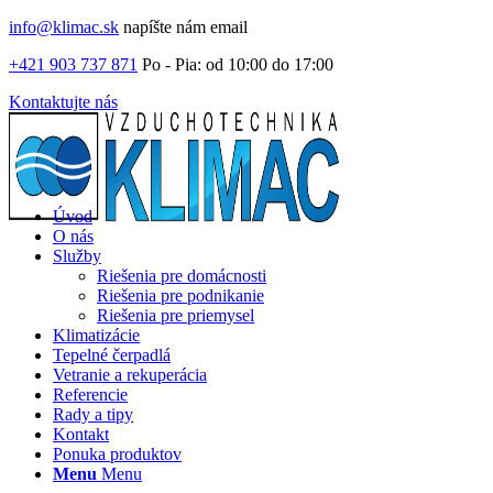
info@klimac.sk
napíšte nám email
+421 903 737 871
Po - Pia: od 10:00 do 17:00
Kontaktujte nás
Úvod
O nás
Služby
Riešenia pre domácnosti
Riešenia pre podnikanie
Riešenia pre priemysel
Klimatizácie
Tepelné čerpadlá
Vetranie a rekuperácia
Referencie
Rady a tipy
Kontakt
Ponuka produktov
Menu
Menu