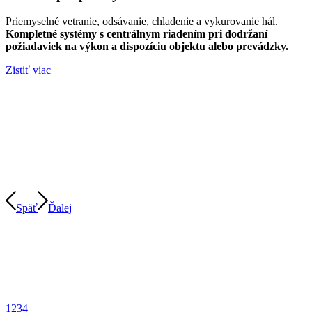
Priemyselné vetranie, odsávanie, chladenie a vykurovanie hál.
Kompletné systémy s centrálnym riadením pri dodržaní
požiadaviek na výkon a dispozíciu objektu alebo prevádzky.
Zistiť viac
Späť
Ďalej
1
2
3
4