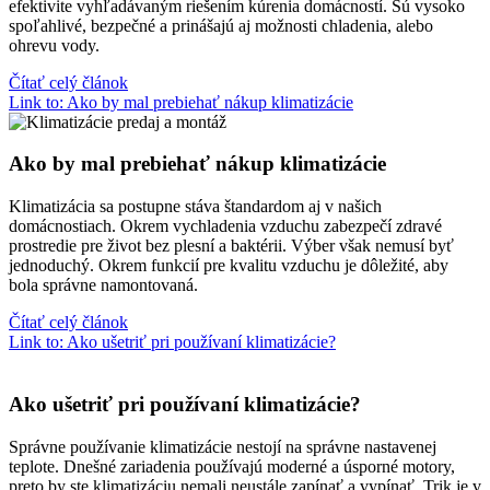
efektivite vyhľadávaným riešením kúrenia domácností. Sú vysoko
spoľahlivé, bezpečné a prinášajú aj možnosti chladenia, alebo
ohrevu vody.
Čítať celý článok
Link to: Ako by mal prebiehať nákup klimatizácie
Ako by mal prebiehať nákup klimatizácie
Klimatizácia sa postupne stáva štandardom aj v našich
domácnostiach. Okrem vychladenia vzduchu zabezpečí zdravé
prostredie pre život bez plesní a baktérii. Výber však nemusí byť
jednoduchý. Okrem funkcií pre kvalitu vzduchu je dôležité, aby
bola správne namontovaná.
Čítať celý článok
Link to: Ako ušetriť pri používaní klimatizácie?
Ako ušetriť pri používaní klimatizácie?
Správne používanie klimatizácie nestojí na správne nastavenej
teplote. Dnešné zariadenia používajú moderné a úsporné motory,
preto by ste klimatizáciu nemali neustále zapínať a vypínať. Trik je v