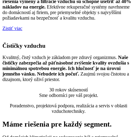
riešenia výmeny a filtrácie vzduchu sú schopné ušetriť až 40%
nákladov na energie.
Efektívne rekuperačné systémy navrhneme
do domácností aj firiem, pre priemyselné objekty s najvyššími
požiadavkami na bezpečnosť a kvalitu vzduchu.
Zistiť viac
Čističky vzduchu
Kvalitný, čistý vzduch je základom pre zdravý organizmus.
Naše
čističky zabezpečia až päťnásobné zvýšenie kvality ovzdušia s
minimálnou spotrebou energie.
Ich hlučnosť je na úrovni
jemného vánku. Nebudete ich počuť.
Zaujmú svojou čistotou a
dizajnom, ktorý oživí priestor.
30 rokov skúseností
Sme odborníci pre váš projekt.
Poradenstvo, projektová podpora, realizácia a servis v oblasti
vzduchotechniky.
Máme riešenia pre každý segment.