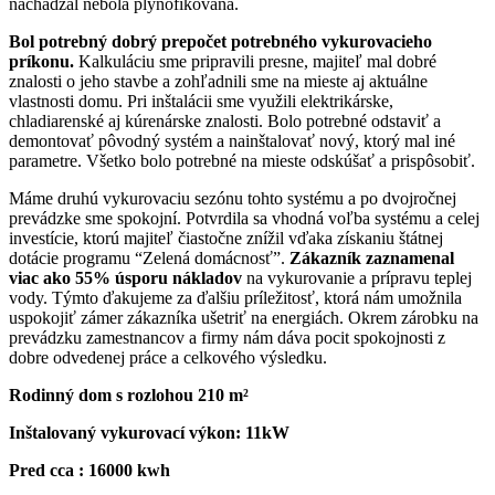
nachádzal nebola plynofikovaná.
Bol potrebný dobrý prepočet potrebného vykurovacieho
príkonu.
Kalkuláciu sme pripravili presne, majiteľ mal dobré
znalosti o jeho stavbe a zohľadnili sme na mieste aj aktuálne
vlastnosti domu. Pri inštalácii sme využili elektrikárske,
chladiarenské aj kúrenárske znalosti. Bolo potrebné odstaviť a
demontovať pôvodný systém a nainštalovať nový, ktorý mal iné
parametre. Všetko bolo potrebné na mieste odskúšať a prispôsobiť.
Máme druhú vykurovaciu sezónu tohto systému a po dvojročnej
prevádzke sme spokojní. Potvrdila sa vhodná voľba systému a celej
investície, ktorú majiteľ čiastočne znížil vďaka získaniu štátnej
dotácie programu “Zelená domácnosť”.
Zákazník zaznamenal
viac ako 55% úsporu nákladov
na vykurovanie a prípravu teplej
vody. Týmto ďakujeme za ďalšiu príležitosť, ktorá nám umožnila
uspokojiť zámer zákazníka ušetriť na energiách. Okrem zárobku na
prevádzku zamestnancov a firmy nám dáva pocit spokojnosti z
dobre odvedenej práce a celkového výsledku.
Rodinný dom s rozlohou 210 m²
Inštalovaný vykurovací výkon: 11kW
Pred cca : 16000 kwh