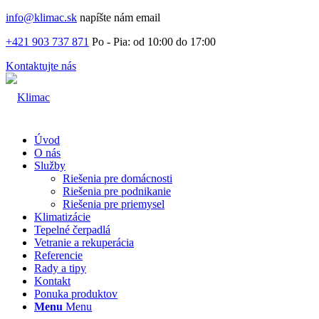
info@klimac.sk
napíšte nám email
+421 903 737 871
Po - Pia: od 10:00 do 17:00
Kontaktujte nás
Úvod
O nás
Služby
Riešenia pre domácnosti
Riešenia pre podnikanie
Riešenia pre priemysel
Klimatizácie
Tepelné čerpadlá
Vetranie a rekuperácia
Referencie
Rady a tipy
Kontakt
Ponuka produktov
Menu
Menu