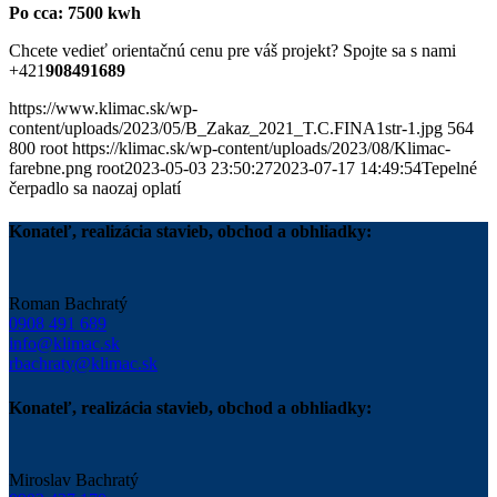
Po cca: 7500 kwh
Chcete vedieť orientačnú cenu pre váš projekt? Spojte sa s nami
+421
908491689
https://www.klimac.sk/wp-
content/uploads/2023/05/B_Zakaz_2021_T.C.FINA1str-1.jpg
564
800
root
https://klimac.sk/wp-content/uploads/2023/08/Klimac-
farebne.png
root
2023-05-03 23:50:27
2023-07-17 14:49:54
Tepelné
čerpadlo sa naozaj oplatí
Konateľ, realizácia stavieb, obchod a obhliadky:
Roman Bachratý
0908 491 689
info@klimac.sk
rbachraty@klimac.sk
Konateľ, realizácia stavieb, obchod a obhliadky:
Miroslav Bachratý