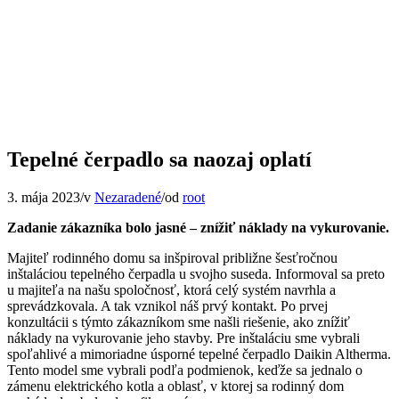
Tepelné čerpadlo sa naozaj oplatí
3. mája 2023
/
v
Nezaradené
/
od
root
Zadanie zákazníka bolo jasné – znížiť náklady na vykurovanie.
Majiteľ rodinného domu sa inšpiroval približne šesťročnou
inštaláciou tepelného čerpadla u svojho suseda. Informoval sa preto
u majiteľa na našu spoločnosť, ktorá celý systém navrhla a
sprevádzkovala. A tak vznikol náš prvý kontakt. Po prvej
konzultácii s týmto zákazníkom sme našli riešenie, ako znížiť
náklady na vykurovanie jeho stavby. Pre inštaláciu sme vybrali
spoľahlivé a mimoriadne úsporné tepelné čerpadlo Daikin Altherma.
Tento model sme vybrali podľa podmienok, keďže sa jednalo o
zámenu elektrického kotla a oblasť, v ktorej sa rodinný dom